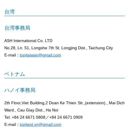
台湾
台湾事務局
ASH International Co. LTD
No.28, Ln. 51, Longshe 7th St. Longjing Dist., Taichung City
E-mail：
topjtaiwan@gmail.com
ベトナム
ハノイ事務局
2th Floor,Viet Building,2 Doan Ke Thien Str.,(extension)., Mai Dich
Ward., Cau Giay Dist., Ha Noi
Tel: +84 24 6671 0808／+84 24 6671 0909
E-mail：
topjtest.vn@gmail.com