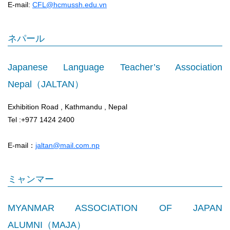
E-mail:
CFL@hcmussh.edu.vn
ネパール
Japanese Language Teacher’s Association
Nepal（JALTAN）
Exhibition Road , Kathmandu , Nepal
Tel :+977 1424 2400
E-mail：
jaltan@mail.com.np
ミャンマー
MYANMAR ASSOCIATION OF JAPAN
ALUMNI（MAJA）