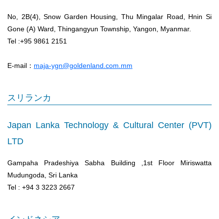
No, 2B(4), Snow Garden Housing, Thu Mingalar Road, Hnin Si
Gone (A) Ward, Thingangyun Township, Yangon, Myanmar.
Tel :+95 9861 2151
E-mail：
maja-ygn@goldenland.com.mm
スリランカ
Japan Lanka Technology & Cultural Center (PVT)
LTD
Gampaha Pradeshiya Sabha Building ,1st Floor Miriswatta
Mudungoda, Sri Lanka
Tel : +94 3 3223 2667