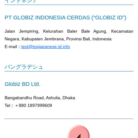
インドネシア
PT GLOBIZ INDONESIA CERDAS (“GLOBIZ ID”)
Jalan Jempiring, Kelurahan Baler Bale Agung, Kecamatan
Negara, Kabupaten Jembrana, Provinsi Bali, Indonesia
E-mail：
test@topjapanese-id.info
バングラデシュ
Globiz BD Ltd.
Bangabandhu Road, Ashulia, Dhaka
Tel：＋880 1897999609