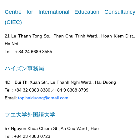
Centre for International Education Consultancy
(CIEC)
21 Le Thanh Tong Str., Phan Chu Trinh Ward., Hoan Kiem Dist.,
Ha Noi
Tel : ＋84 24 6689 3555
ハイズン事務局
4D Bui Thi Xuan Str., Le Thanh Nghi Ward., Hai Duong
Tel : +84 32 0383 8380／+84 9 6368 8799
Email:
topjhaiduong@gmail.com
フエ大学外国語大学
57 Nguyen Khoa Chiem St., An Cuu Ward., Hue
Tel : +84 23 4383 0723