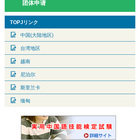
团体申请
TOPJリンク
中国(大陆地区)
台湾地区
越南
尼泊尔
斯里兰卡
缅甸