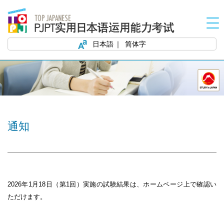
日本語
简体字
通知
2026
年
1
月
18
日（第
1
回）実施の試験結果は、ホームページ上で確認い
ただけます。