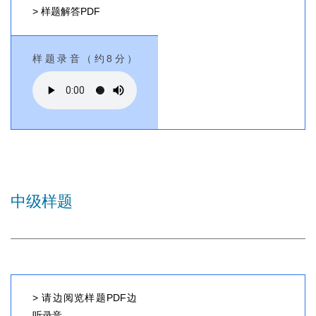
> 样题解答PDF
样题录音（约8分）
中级样题
> 请边阅览样题PDF边
听录音