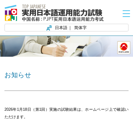
日本語
简体字
お知らせ
2026
年
1
月
18
日（第
1
回）実施の試験結果は、ホームページ上で確認い
ただけます。