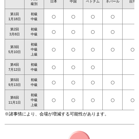
日本
中国
ベトナム
ネパール
台湾
級別
第1回
初級
◯
◯
◯
◯
1月18日
中級
第2回
初級
◯
◯
◯
◯
3月8日
中級
初級
第3回
中級
◯
◯
◯
◯
◯
5月10日
上級
第4回
初級
◯
◯
◯
7月12日
中級
第5回
初級
◯
◯
◯
◯
9月13日
中級
初級
第6回
中級
◯
◯
◯
◯
◯
11月1日
上級
※諸事情により、会場が増減する可能性があります。